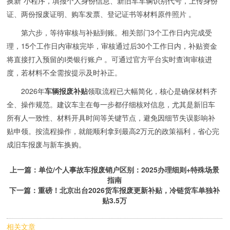
换新”小程序，填报个人身份信息、新旧车车辆识别代号，上传身份
证、两份报废证明、购车发票、登记证书等材料原件照片 。
第六步，等待审核与补贴到账。相关部门3个工作日内完成受
理，15个工作日内审核完毕，审核通过后30个工作日内，补贴资金
将直接打入预留的Ⅰ类银行账户 。可通过官方平台实时查询审核进
度，若材料不全需按提示及时补正。
2026年
车辆报废补贴
领取流程已大幅简化，核心是确保材料齐
全、操作规范。建议车主在每一步都仔细核对信息，尤其是新旧车
所有人一致性、材料开具时间等关键节点，避免因细节失误影响补
贴申领。按流程操作，就能顺利拿到最高2万元的政策福利，省心完
成旧车报废与新车换购。
上一篇：
单位/个人事故车报废销户区别：2025办理细则+特殊场景
指南
下一篇：
重磅！北京出台2026货车报废更新补贴，冷链货车单独补
贴3.5万
相关文章